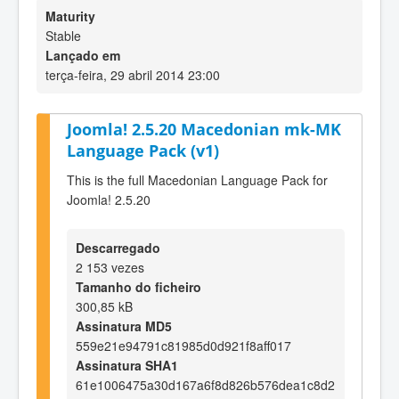
Maturity
Stable
Lançado em
terça-feira, 29 abril 2014 23:00
Joomla! 2.5.20 Macedonian mk-MK
Language Pack (v1)
This is the full Macedonian Language Pack for
Joomla! 2.5.20
Descarregado
2 153 vezes
Tamanho do ficheiro
300,85 kB
Assinatura MD5
559e21e94791c81985d0d921f8aff017
Assinatura SHA1
61e1006475a30d167a6f8d826b576dea1c8d2