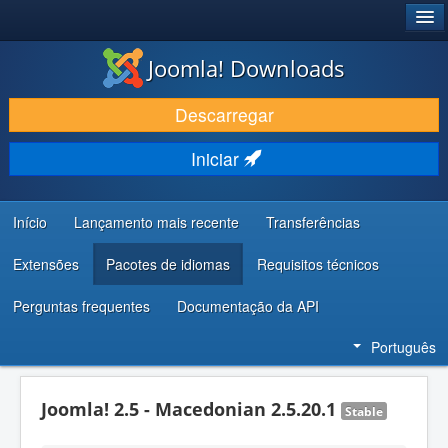
®
JOOMLA!
Joomla! Downloads
DESCARREGAR E EVOLUIR
Descarregar
DESCOBRIR E APRENDER
Iniciar
COMUNIDADE E SUPORTE
RECURSOS PARA PROGRAMADORES
Início
Lançamento mais recente
Transferências
Extensões
Pacotes de idiomas
Requisitos técnicos
Perguntas frequentes
Documentação da API
Português
Joomla! 2.5 - Macedonian 2.5.20.1
Stable