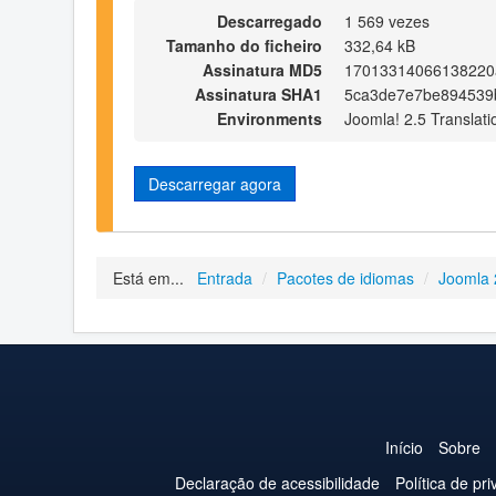
Descarregado
1 569 vezes
Tamanho do ficheiro
332,64 kB
Assinatura MD5
17013314066138220
Assinatura SHA1
5ca3de7e7be894539
Environments
Joomla! 2.5 Translati
Descarregar agora
Está em...
Entrada
/
Pacotes de idiomas
/
Joomla 
Início
Sobre
Declaração de acessibilidade
Política de pr