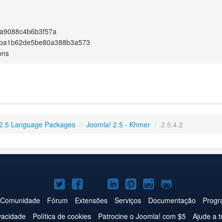
a9088c4b6b3f57a
ba1b62de5be80a388b3a573
ons
2.5 Language Packages
/
Joomla! 2.5 - Khmer
/
2.5.4.2
Joomla!
Joomla!
Joomla!
Joomla!
Joomla!
Joomla!
Joomla!
no
no
no
no
no
no
no
Comunidade
Fórum
Extensões
Serviços
Documentação
Progr
Twitter
Facebook
YouTube
LinkedIn
Pinterest
Instagram
GitHub
ivacidade
Política de cookies
Patrocine o Joomla! com $5
Ajude a t