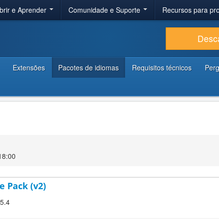
brir e Aprender
Comunidade e Suporte
Recursos para p
Desc
Extensões
Pacotes de idiomas
Requisitos técnicos
Perg
 18:00
 Pack (v2)
.5.4