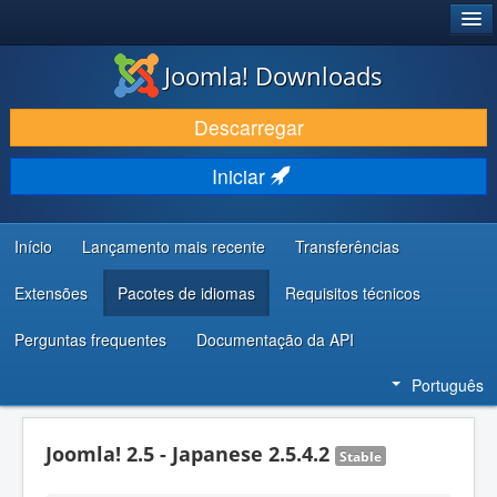
®
JOOMLA!
Joomla! Downloads
DESCARREGAR E EVOLUIR
Descarregar
DESCOBRIR E APRENDER
Iniciar
COMUNIDADE E SUPORTE
RECURSOS PARA PROGRAMADORES
Início
Lançamento mais recente
Transferências
Extensões
Pacotes de idiomas
Requisitos técnicos
Perguntas frequentes
Documentação da API
Português
Joomla! 2.5 - Japanese 2.5.4.2
Stable