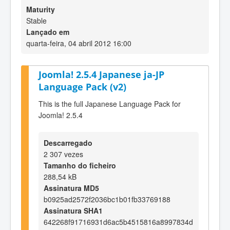
Maturity
Stable
Lançado em
quarta-feira, 04 abril 2012 16:00
Joomla! 2.5.4 Japanese ja-JP
Language Pack (v2)
This is the full Japanese Language Pack for
Joomla! 2.5.4
Descarregado
2 307 vezes
Tamanho do ficheiro
288,54 kB
Assinatura MD5
b0925ad2572f2036bc1b01fb33769188
Assinatura SHA1
642268f91716931d6ac5b4515816a8997834d