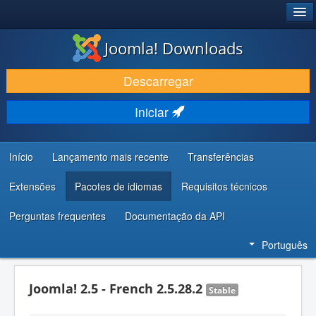
®
JOOMLA!
Joomla! Downloads
DESCARREGAR E EVOLUIR
Descarregar
DESCOBRIR E APRENDER
Iniciar
COMUNIDADE E SUPORTE
RECURSOS PARA PROGRAMADORES
Início
Lançamento mais recente
Transferências
Extensões
Pacotes de idiomas
Requisitos técnicos
Perguntas frequentes
Documentação da API
Português
Joomla! 2.5 - French 2.5.28.2
Stable