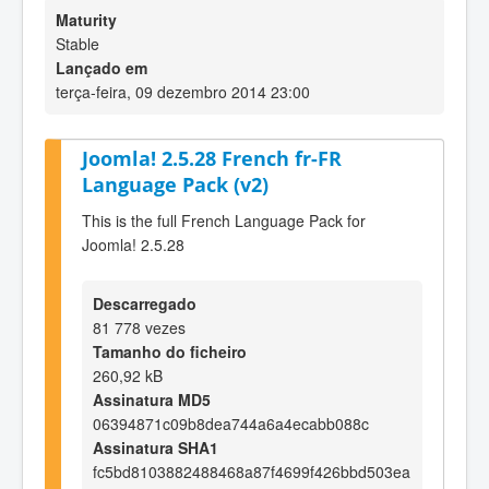
Maturity
Stable
Lançado em
terça-feira, 09 dezembro 2014 23:00
Joomla! 2.5.28 French fr-FR
Language Pack (v2)
This is the full French Language Pack for
Joomla! 2.5.28
Descarregado
81 778 vezes
Tamanho do ficheiro
260,92 kB
Assinatura MD5
06394871c09b8dea744a6a4ecabb088c
Assinatura SHA1
fc5bd8103882488468a87f4699f426bbd503ea