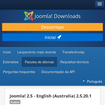
®
JOOMLA!
Joomla! Downloads
DESCARREGAR E EVOLUIR
Descarregar
DESCOBRIR E APRENDER
Iniciar
COMUNIDADE E SUPORTE
RECURSOS PARA PROGRAMADORES
Início
Lançamento mais recente
Transferências
Extensões
Pacotes de idiomas
Requisitos técnicos
Perguntas frequentes
Documentação da API
Português
Joomla! 2.5 - English (Australia) 2.5.20.1
Stable