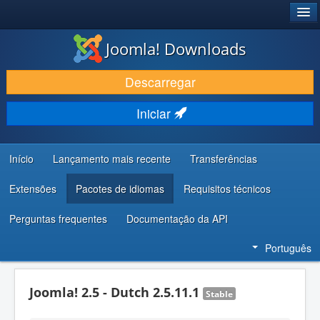
®
JOOMLA!
Joomla! Downloads
DESCARREGAR E EVOLUIR
Descarregar
DESCOBRIR E APRENDER
Iniciar
COMUNIDADE E SUPORTE
RECURSOS PARA PROGRAMADORES
Início
Lançamento mais recente
Transferências
Extensões
Pacotes de idiomas
Requisitos técnicos
Perguntas frequentes
Documentação da API
Português
Joomla! 2.5 - Dutch 2.5.11.1
Stable