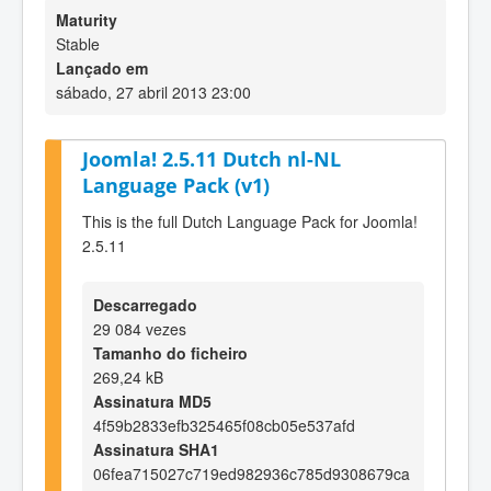
Maturity
Stable
Lançado em
sábado, 27 abril 2013 23:00
Joomla! 2.5.11 Dutch nl-NL
Language Pack (v1)
This is the full Dutch Language Pack for Joomla!
2.5.11
Descarregado
29 084 vezes
Tamanho do ficheiro
269,24 kB
Assinatura MD5
4f59b2833efb325465f08cb05e537afd
Assinatura SHA1
06fea715027c719ed982936c785d9308679ca