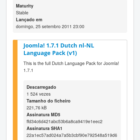
Maturity
Stable
Lançado em
domingo, 25 setembro 2011 23:00
Joomla! 1.7.1 Dutch nl-NL
Language Pack (v1)
This is the full Dutch Language Pack for Joomla!
1.7.1
Descarregado
1 524 vezes
Tamanho do ficheiro
221,76 kB
Assinatura MD5
ffd34c6d421abc53b6a8ca9419e1eec2
Assinatura SHA1
22a1ec57ad024a7a5b3cbf90e792548a519d6