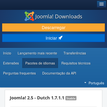
®
JOOMLA!
Joomla! Downloads
DESCARREGAR E EVOLUIR
Descarregar
DESCOBRIR E APRENDER
Iniciar
COMUNIDADE E SUPORTE
RECURSOS PARA PROGRAMADORES
Início
Lançamento mais recente
Transferências
Extensões
Pacotes de idiomas
Requisitos técnicos
Perguntas frequentes
Documentação da API
Português
Joomla! 2.5 - Dutch 1.7.1.1
Stable