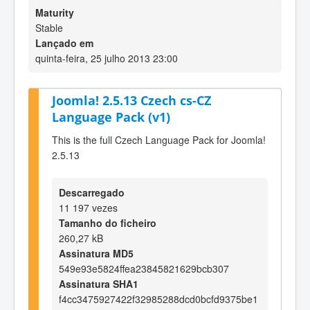
Maturity
Stable
Lançado em
quinta-feira, 25 julho 2013 23:00
Joomla! 2.5.13 Czech cs-CZ
Language Pack (v1)
This is the full Czech Language Pack for Joomla!
2.5.13
Descarregado
11 197 vezes
Tamanho do ficheiro
260,27 kB
Assinatura MD5
549e93e5824ffea23845821629bcb307
Assinatura SHA1
f4cc3475927422f32985288dcd0bcfd9375be1