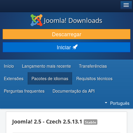
®
JOOMLA!
Joomla! Downloads
DESCARREGAR E EVOLUIR
Descarregar
DESCOBRIR E APRENDER
Iniciar
COMUNIDADE E SUPORTE
RECURSOS PARA PROGRAMADORES
Início
Lançamento mais recente
Transferências
Extensões
Pacotes de idiomas
Requisitos técnicos
Perguntas frequentes
Documentação da API
Português
Joomla! 2.5 - Czech 2.5.13.1
Stable