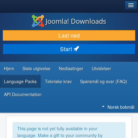
®
JOOMLA!
Joomla! Downloads
LAST NED & UTVID
Last ned
OPPDAG & LÆR
Start
SAMFUNN & BRUKERSTØTTE
UTVIKLINGSRESSURSER
Hjem
Siste utgivelse
Nedlastinger
Utvidelser
Language Packs
Tekniske krav
Spørsmål og svar (FAQ)
API Documentation
Norsk bokmål
This page is not yet fully available in your
language. Make a gift to your community by