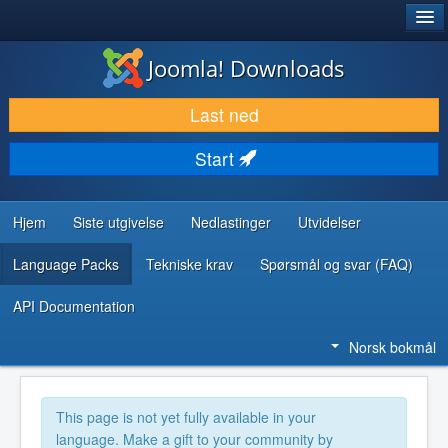
®
JOOMLA!
Joomla! Downloads
LAST NED & UTVID
Last ned
OPPDAG & LÆR
Start
SAMFUNN & BRUKERSTØTTE
UTVIKLINGSRESSURSER
Hjem
Siste utgivelse
Nedlastinger
Utvidelser
Language Packs
Tekniske krav
Spørsmål og svar (FAQ)
API Documentation
Norsk bokmål
This page is not yet fully available in your
language. Make a gift to your community by