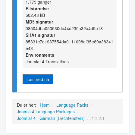
1.779 ganger
Filstørrelse
502,43 kB
MD5 signatur
08504dba050530db44d230a32a4d9a18
SHA1 signatur
85331c7d1937554da0111008ef35e89a38341
e43
Environments
Joomla! 4 Translations
Last ned nå
Du er her:
Hjem
/
Language Packs
/
Joomla 4 Language Packages
/
Joomla! 4 - German (Liechtenstein)
/
4.1.2.1