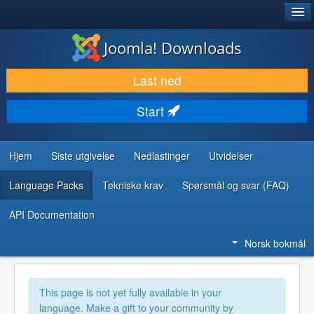
®
JOOMLA!
Joomla! Downloads
LAST NED & UTVID
Last ned
OPPDAG & LÆR
Start
SAMFUNN & BRUKERSTØTTE
UTVIKLINGSRESSURSER
Hjem
Siste utgivelse
Nedlastinger
Utvidelser
Language Packs
Tekniske krav
Spørsmål og svar (FAQ)
API Documentation
Norsk bokmål
This page is not yet fully available in your
language. Make a gift to your community by