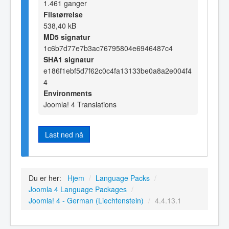
1.461 ganger
Filstørrelse
538,40 kB
MD5 signatur
1c6b7d77e7b3ac76795804e6946487c4
SHA1 signatur
e186f1ebf5d7f62c0c4fa13133be0a8a2e004f4
4
Environments
Joomla! 4 Translations
Last ned nå
Du er her:
Hjem
/
Language Packs
/
Joomla 4 Language Packages
/
Joomla! 4 - German (Liechtenstein)
/
4.4.13.1