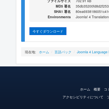
ファイルサイズ
702.91 kB
MD5 署名
35db35200fd8d2f253
SHA1 署名
80ea6938186051c41
Environments
Joomla! 4 Translation
今すぐダウンロード
現在地:
ホーム
/
言語パック
/
Joomla 4 Language
ホーム
概要
コ
アクセシビリティについて