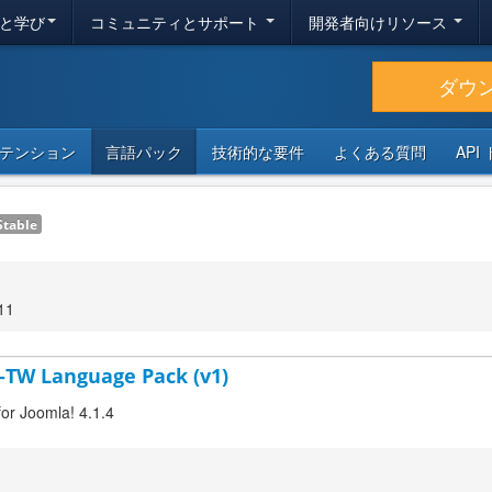
と学び
コミュニティとサポート
開発者向けリソース
ダウ
テンション
言語パック
技術的な要件
よくある質問
API
Stable
11
h-TW Language Pack (v1)
for Joomla! 4.1.4