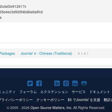
2cdaf2e912617c
65e4ec3d929f4bd6a9a9fc0
s
 Packages
/
Joomla! 4 - Chinese (Traditional)
/
4.1.4.1
Joomla!
Joomla!
Joomla!
Joomla!
Joomla!
Joomla!
Joomla!
Twitter
Facebook
YouTube
LinkedIn
Pinterest
Instagram
GitHub
ミュニティ
フォーラム
エクステンション
サービス
ドキュメント
プライバシーポリシー
クッキーポリシー
$5 でJoomla! を支援
翻訳
© 2005 - 2026
Open Source Matters, Inc.
All Rights Reserved.