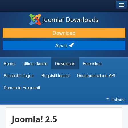
®
JOOMLA!
Joomla! Downloads
SCARICA & ESTENDI
Download
SCOPRI & IMPARA
Avvia
COMUNITÀ & SUPPORTO
RISORSE PER SVILUPPATORI
Home
Ultimo rilascio
Downloads
Estensioni
Pacchetti Lingua
Requisiti tecnici
Documentazione API
Domande Frequenti
Italiano
Joomla! 2.5