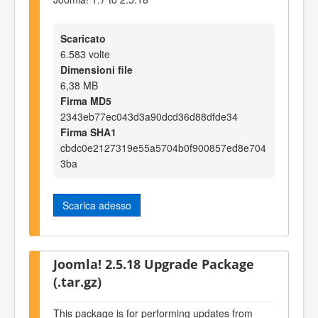
Scaricato
6.583 volte
Dimensioni file
6,38 MB
Firma MD5
2343eb77ec043d3a90dcd36d88dfde34
Firma SHA1
cbdc0e2127319e55a5704b0f900857ed8e704
3ba
Scarica adesso
Joomla! 2.5.18 Upgrade Package
(.tar.gz)
This package is for performing updates from