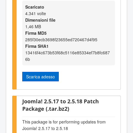
Scaricato
4.341 volte
Dimensioni file
1,46 MB
Firma MD5
285f30ecb3698f23655ed720467d4f95
Firma SHA1
13416f4c673b53f68c5116e85334ef7b8fc687
6b
Scarica adesso
Joomla! 2.5.17 to 2.5.18 Patch
Package (.tar.bz2)
This package is for performing updates from
Joomla! 2.5.17 to 2.5.18