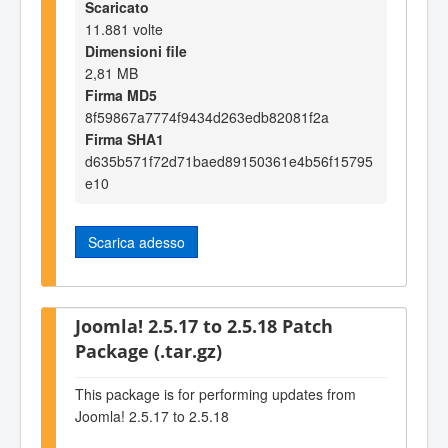
Scaricato
11.881 volte
Dimensioni file
2,81 MB
Firma MD5
8f59867a7774f9434d263edb82081f2a
Firma SHA1
d635b571f72d71baed89150361e4b56f15795
e10
Scarica adesso
Joomla! 2.5.17 to 2.5.18 Patch
Package (.tar.gz)
This package is for performing updates from
Joomla! 2.5.17 to 2.5.18