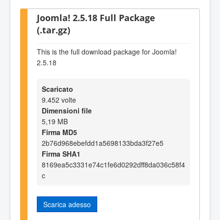
Joomla! 2.5.18 Full Package
(.tar.gz)
This is the full download package for Joomla!
2.5.18
Scaricato
9.452 volte
Dimensioni file
5,19 MB
Firma MD5
2b76d968ebefdd1a5698133bda3f27e5
Firma SHA1
8169ea5c3331e74c1fe6d0292dff8da036c58f4
c
Scarica adesso