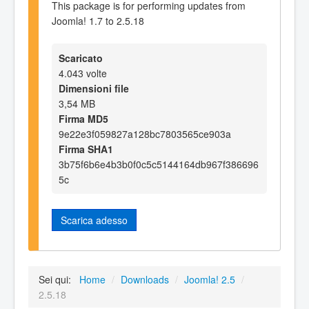
This package is for performing updates from
Joomla! 1.7 to 2.5.18
Scaricato
4.043 volte
Dimensioni file
3,54 MB
Firma MD5
9e22e3f059827a128bc7803565ce903a
Firma SHA1
3b75f6b6e4b3b0f0c5c5144164db967f386696
5c
Scarica adesso
Sei qui:
Home
/
Downloads
/
Joomla! 2.5
/
2.5.18