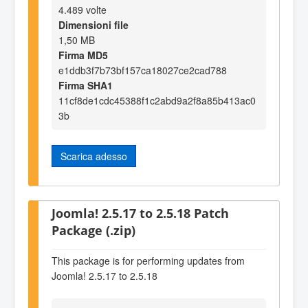
4.489 volte
Dimensioni file
1,50 MB
Firma MD5
e1ddb3f7b73bf157ca18027ce2cad788
Firma SHA1
11cf8de1cdc45388f1c2abd9a2f8a85b413ac0
3b
Scarica adesso
Joomla! 2.5.17 to 2.5.18 Patch
Package (.zip)
This package is for performing updates from
Joomla! 2.5.17 to 2.5.18