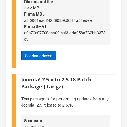
Dimensioni file
3,42 MB
Firma MD5
a5f0061ead242f695b9d93ff1a53edee
Firma SHA1
e0c76c97768ece60fcef3fada058a762bb3378
d9
Scarica adesso
Joomla! 2.5.x to 2.5.18 Patch
Package (.tar.gz)
This package is for performing updates from any
Joomla! 2.5 release to 2.5.18
Scaricato
4.639 volte