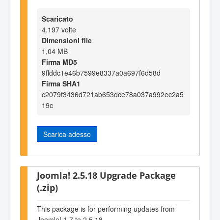
Scaricato
4.197 volte
Dimensioni file
1,04 MB
Firma MD5
9ffddc1e46b7599e8337a0a697f6d58d
Firma SHA1
c2079f3436d721ab653dce78a037a992ec2a5
19c
Scarica adesso
Joomla! 2.5.18 Upgrade Package
(.zip)
This package is for performing updates from
Joomla! 1.7 to 2.5.18