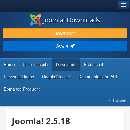
®
JOOMLA!
Joomla! Downloads
SCARICA & ESTENDI
Download
SCOPRI & IMPARA
Avvia
COMUNITÀ & SUPPORTO
RISORSE PER SVILUPPATORI
Home
Ultimo rilascio
Downloads
Estensioni
Pacchetti Lingua
Requisiti tecnici
Documentazione API
Domande Frequenti
Italiano
Joomla! 2.5.18