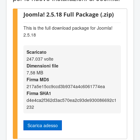
Joomla! 2.5.18 Full Package (.zip)
This is the full download package for Joomla!
2.5.18
Scaricato
247.037 volte
Dimensioni file
7,58 MB
Firma MD5
217a5e15cc9ccd3b9374a4c6061774ea
Firma SHA1
d4e4ca2f362d3ac570ea2c93de930086692c1
232
Scarica adesso