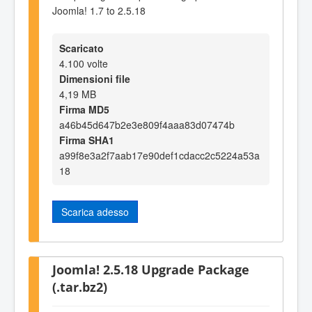
Joomla! 1.7 to 2.5.18
Scaricato
4.100 volte
Dimensioni file
4,19 MB
Firma MD5
a46b45d647b2e3e809f4aaa83d07474b
Firma SHA1
a99f8e3a2f7aab17e90def1cdacc2c5224a53a
18
Scarica adesso
Joomla! 2.5.18 Upgrade Package
(.tar.bz2)