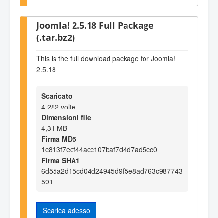
Joomla! 2.5.18 Full Package
(.tar.bz2)
This is the full download package for Joomla!
2.5.18
Scaricato
4.282 volte
Dimensioni file
4,31 MB
Firma MD5
1c813f7ecf44acc107baf7d4d7ad5cc0
Firma SHA1
6d55a2d15cd04d24945d9f5e8ad763c987743
591
Scarica adesso