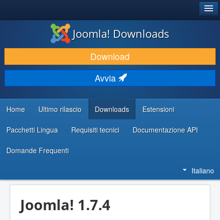
®
JOOMLA!
Joomla! Downloads
SCARICA & ESTENDI
Download
SCOPRI & IMPARA
Avvia
COMUNITÀ & SUPPORTO
RISORSE PER SVILUPPATORI
Home
Ultimo rilascio
Downloads
Estensioni
Pacchetti Lingua
Requisiti tecnici
Documentazione API
Domande Frequenti
Italiano
Joomla! 1.7.4