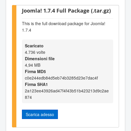
Joomla! 1.7.4 Full Package (.tar.gz)
This is the full download package for Joomla!
1.7.4
Scaricato
4.736 volte
Dimensioni file
4,94 MB
Firma MD5
c0e244edb84d5eb74b3285d23e7dac4f
Firma SHA1
2a123ee43926ad47f4f43b51b423213d9c2ae
874
Scarica adesso