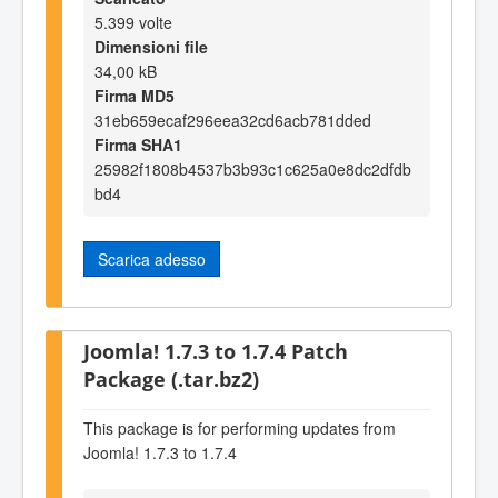
5.399 volte
Dimensioni file
34,00 kB
Firma MD5
31eb659ecaf296eea32cd6acb781dded
Firma SHA1
25982f1808b4537b3b93c1c625a0e8dc2dfdb
bd4
Scarica adesso
Joomla! 1.7.3 to 1.7.4 Patch
Package (.tar.bz2)
This package is for performing updates from
Joomla! 1.7.3 to 1.7.4