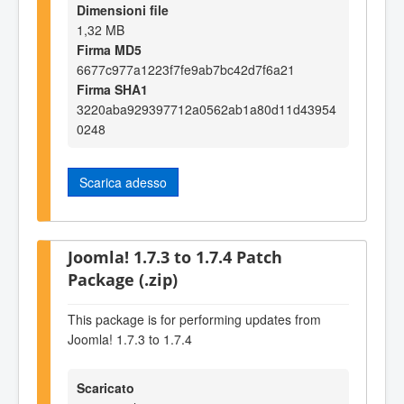
Dimensioni file
1,32 MB
Firma MD5
6677c977a1223f7fe9ab7bc42d7f6a21
Firma SHA1
3220aba929397712a0562ab1a80d11d43954
0248
Scarica adesso
Joomla! 1.7.3 to 1.7.4 Patch
Package (.zip)
This package is for performing updates from
Joomla! 1.7.3 to 1.7.4
Scaricato