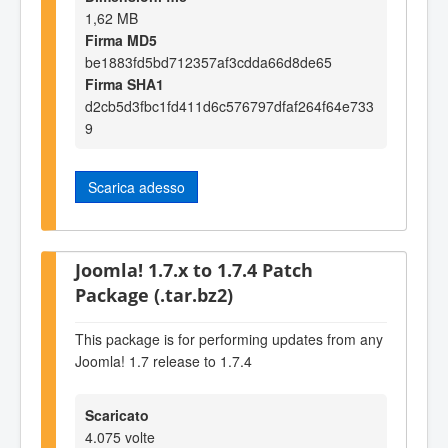
1,62 MB
Firma MD5
be1883fd5bd712357af3cdda66d8de65
Firma SHA1
d2cb5d3fbc1fd411d6c576797dfaf264f64e733
9
Scarica adesso
Joomla! 1.7.x to 1.7.4 Patch
Package (.tar.bz2)
This package is for performing updates from any
Joomla! 1.7 release to 1.7.4
Scaricato
4.075 volte