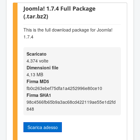
Joomla! 1.7.4 Full Package
(.tar.bz2)
This is the full download package for Joomla!
1.7.4
Scaricato
4.374 volte
Dimensioni file
4,13 MB
Firma MD5
fb0c263ebef75dfa1a4252996e80ce10
Firma SHA1
98c4566fb65b9a3ac68cd422119ae55e1d2fd
848
Scarica adesso