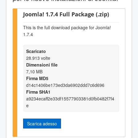
Joomla! 1.7.4 Full Package (.zip)
This is the full download package for Joomla!
1.7.4
Scaricato
28.913 volte
Dimensioni file
7,10 MB
Firma MD5
d14c1406be173ed3da6902ddd7c6d696
Firma SHA1
a9234ecaff2e33df15577903381d0fb0482f7f4
e
Scarica adesso