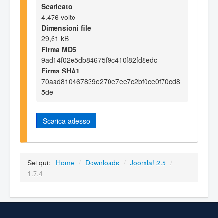
Scaricato
4.476 volte
Dimensioni file
29,61 kB
Firma MD5
9ad14f02e5db84675f9c410f82fd8edc
Firma SHA1
70aad810467839e270e7ee7c2bf0ce0f70cd8
5de
Scarica adesso
Sei qui:
Home
/
Downloads
/
Joomla! 2.5
/
1.7.4