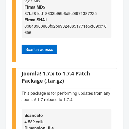
2,27 MB
Firma MD5
87b281dd18633b96b6d9c0f971387225
Firma SHA1
8b848960e86f92b693240651771e5cf69cc16
656
Scarica adesso
Joomla! 1.7.x to 1.7.4 Patch
Package (.tar.gz)
This package is for performing updates from any
Joomla! 1.7 release to 1.7.4
Scaricato
4.582 volte
Dimensioni file