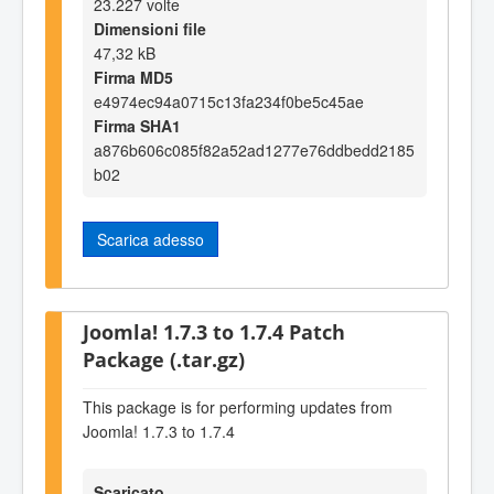
23.227 volte
Dimensioni file
47,32 kB
Firma MD5
e4974ec94a0715c13fa234f0be5c45ae
Firma SHA1
a876b606c085f82a52ad1277e76ddbedd2185
b02
Scarica adesso
Joomla! 1.7.3 to 1.7.4 Patch
Package (.tar.gz)
This package is for performing updates from
Joomla! 1.7.3 to 1.7.4
Scaricato