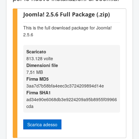
Joomla! 2.5.6 Full Package (.zip)
This is the full download package for Joomla!
2.5.6
Scaricato
813.128 volte
Dimensioni file
7,51 MB
Firma MD5
3aa7d7b58bfa4eec3c3724209894d14e
Firma SHA1
ad34e90e6068db3e9224209a95b8955f09966
cda
Scarica adesso