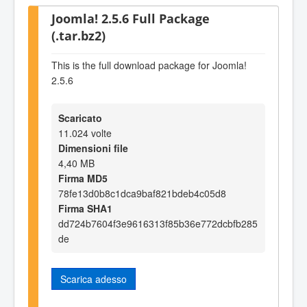
Joomla! 2.5.6 Full Package
(.tar.bz2)
This is the full download package for Joomla!
2.5.6
Scaricato
11.024 volte
Dimensioni file
4,40 MB
Firma MD5
78fe13d0b8c1dca9baf821bdeb4c05d8
Firma SHA1
dd724b7604f3e9616313f85b36e772dcbfb285
de
Scarica adesso