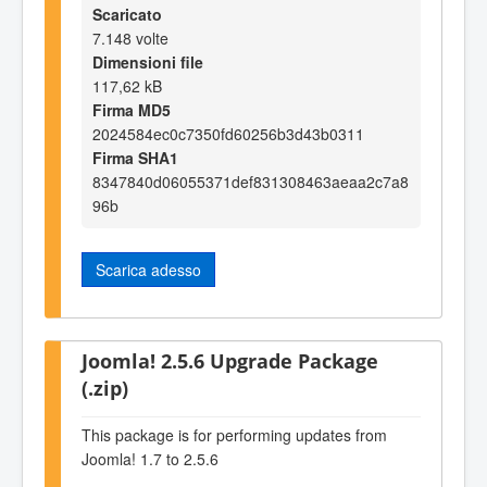
Scaricato
7.148 volte
Dimensioni file
117,62 kB
Firma MD5
2024584ec0c7350fd60256b3d43b0311
Firma SHA1
8347840d06055371def831308463aeaa2c7a8
96b
Scarica adesso
Joomla! 2.5.6 Upgrade Package
(.zip)
This package is for performing updates from
Joomla! 1.7 to 2.5.6