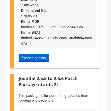
7.085 volte
Dimensioni file
170,85 kB
Firma MD5
ba9bc4d394fe2862be930bd3de4430c4
Firma SHA1
dadeef7348c7ab1ec8b238e91303bd8f43aae
d7a
Scarica adesso
Joomla! 2.5.5 to 2.5.6 Patch
Package (.tar.bz2)
This package is for performing updates from
Joomla! 2.5.5 to 2.5.6