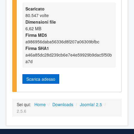
Scaricato
80.547 volte
Dimensioni file
6,62 MB
Firma MD5
a986956daba56336d8f207a06309bfbc
Firma SHA1
a46a85dc28d239cb6e7e4e59929b9dac5f50b
a7d
Scarica adesso
Sei qui:
Home
/
Downloads
/
Joomla! 2.5
/
2.5.6