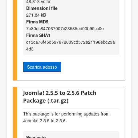
48.813 volte
Dimensioni file
271,84 kB
Firma MD5
7e80ec847067007c23535ed00b99cc0e
Firma SHA1
c15ca76f45d597672009cd572e21196ebc29a
4d3
Scarica adesso
Joomla! 2.5.5 to 2.5.6 Patch
Package (.tar.gz)
This package is for performing updates from
Joomla! 2.5.5 to 2.5.6
Scaricato