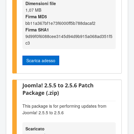
Dimensioni file
1,07 MB
Firma MD5
bb11a367bf1e73f6000ff5b788dacaf2
Firma SHA1
9d99f0f6088cee3145d94d9b915a068ad351f5
c3
Scarica adesso
Joomla! 2.5.5 to 2.5.6 Patch
Package (.zip)
This package is for performing updates from
Joomla! 2.5.5 to 2.5.6
Scaricato