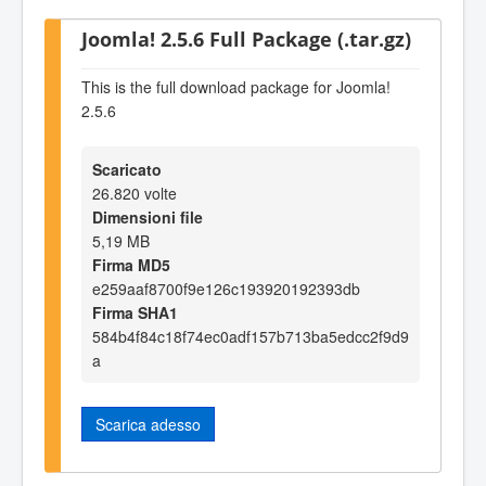
Joomla! 2.5.6 Full Package (.tar.gz)
This is the full download package for Joomla!
2.5.6
Scaricato
26.820 volte
Dimensioni file
5,19 MB
Firma MD5
e259aaf8700f9e126c193920192393db
Firma SHA1
584b4f84c18f74ec0adf157b713ba5edcc2f9d9
a
Scarica adesso