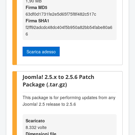
1,90 MB
Firma MD5
63df0d1731fe2e5d65f75f8f482c517c
Firma SHA1
f2ff92adcdc48dc404f5b950a82bb54fabe80a6
6
Scarica adesso
Joomla! 2.5.x to 2.5.6 Patch
Package (.tar.gz)
This package is for performing updates from any
Joomla! 2.5 release to 2.5.6
Scaricato
8.332 volte
Dimensioni file