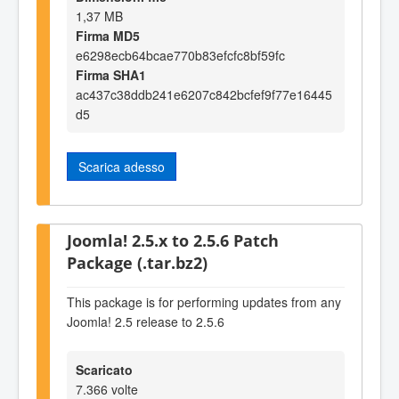
1,37 MB
Firma MD5
e6298ecb64bcae770b83efcfc8bf59fc
Firma SHA1
ac437c38ddb241e6207c842bcfef9f77e16445
d5
Scarica adesso
Joomla! 2.5.x to 2.5.6 Patch
Package (.tar.bz2)
This package is for performing updates from any
Joomla! 2.5 release to 2.5.6
Scaricato
7.366 volte