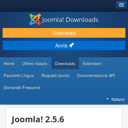
®
JOOMLA!
Joomla! Downloads
SCARICA & ESTENDI
Download
SCOPRI & IMPARA
Avvia
COMUNITÀ & SUPPORTO
RISORSE PER SVILUPPATORI
Home
Ultimo rilascio
Downloads
Estensioni
Pacchetti Lingua
Requisiti tecnici
Documentazione API
Domande Frequenti
Italiano
Joomla! 2.5.6