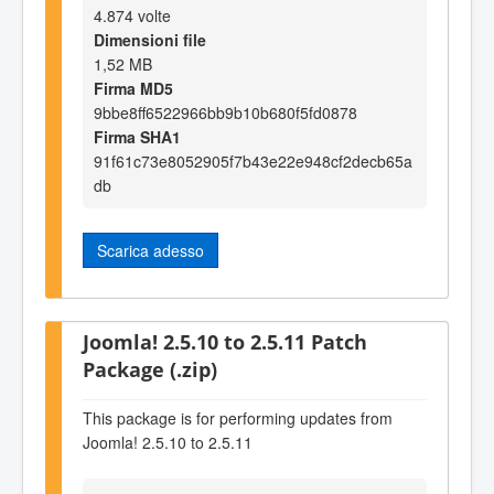
4.874 volte
Dimensioni file
1,52 MB
Firma MD5
9bbe8ff6522966bb9b10b680f5fd0878
Firma SHA1
91f61c73e8052905f7b43e22e948cf2decb65a
db
Scarica adesso
Joomla! 2.5.10 to 2.5.11 Patch
Package (.zip)
This package is for performing updates from
Joomla! 2.5.10 to 2.5.11