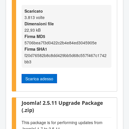
Scaricato
3.813 volte
Dimensioni file
22,93 kB
Firma MD5
5706bea7f3d0422c2b4e84ed3045905e
Firma SHA1
f20d76582b8c8dd429bb5d68c557f467c1742
bb3
Scarica adesso
Joomla! 2.5.11 Upgrade Package
(.zip)
This package is for performing updates from
Joomla! 1.7 to 2.5.11