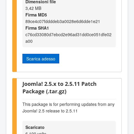
Dimensioni file
3,42 MB
Firma MD5
89ce4c07fddddeb3a0028e6d6dde1e21
Firma SHA1
c76cd33080d7ebcd2e96ad31dd0ce051dfe02
a00
Scarica adesso
Joomla! 2.5.x to 2.5.11 Patch
Package (.tar.gz)
This package is for performing updates from any
Joomla! 2.5 release to 2.5.11
Scaricato
6.100 volte