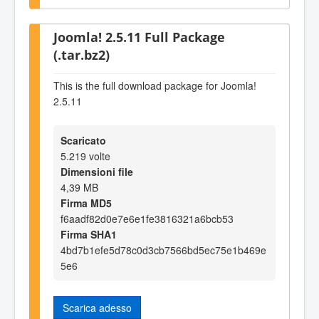
Joomla! 2.5.11 Full Package
(.tar.bz2)
This is the full download package for Joomla!
2.5.11
Scaricato
5.219 volte
Dimensioni file
4,39 MB
Firma MD5
f6aadf82d0e7e6e1fe3816321a6bcb53
Firma SHA1
4bd7b1efe5d78c0d3cb7566bd5ec75e1b469e
5e6
Scarica adesso