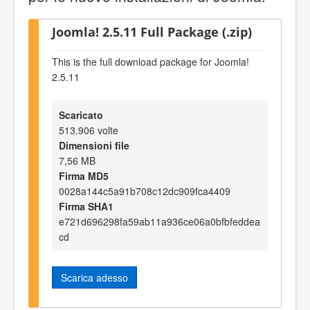
Joomla! 2.5.11 Full Package (.zip)
This is the full download package for Joomla!
2.5.11
Scaricato
513.906 volte
Dimensioni file
7,56 MB
Firma MD5
0028a144c5a91b708c12dc909fca4409
Firma SHA1
e721d696298fa59ab11a936ce06a0bfbfeddea
cd
Scarica adesso