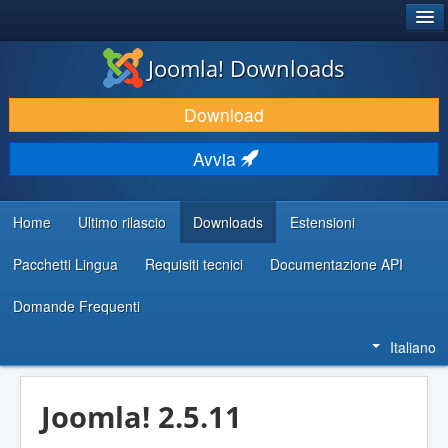
®
JOOMLA!
Joomla! Downloads
SCARICA & ESTENDI
Download
SCOPRI & IMPARA
Avvia
COMUNITÀ & SUPPORTO
RISORSE PER SVILUPPATORI
Home
Ultimo rilascio
Downloads
Estensioni
Pacchetti Lingua
Requisiti tecnici
Documentazione API
Domande Frequenti
Italiano
Joomla! 2.5.11