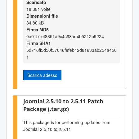
Scaricato
18.381 volte
Dimensioni file
34,80 kB
Firma MD5
0a01b1ef8351a9c4c68ae4b5212b9224
Firma SHA1
5d716ff5d50f57046fefeb42d81633ab254a450
1
Scarica adesso
Joomla! 2.5.10 to 2.5.11 Patch
Package (.tar.gz)
This package is for performing updates from
Joomla! 2.5.10 to 2.5.11