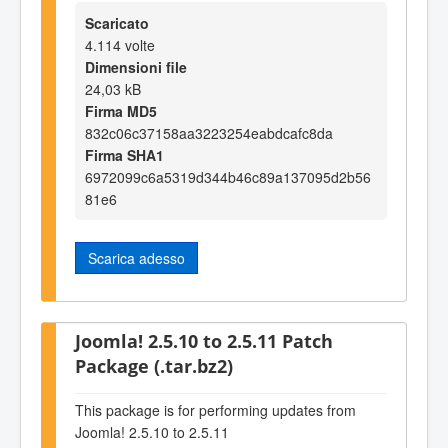
Scaricato
4.114 volte
Dimensioni file
24,03 kB
Firma MD5
832c06c37158aa3223254eabdcafc8da
Firma SHA1
6972099c6a5319d344b46c89a137095d2b56
81e6
Scarica adesso
Joomla! 2.5.10 to 2.5.11 Patch
Package (.tar.bz2)
This package is for performing updates from
Joomla! 2.5.10 to 2.5.11