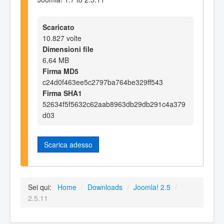
Scaricato
10.827 volte
Dimensioni file
6,64 MB
Firma MD5
c24d0f463ee5c2797ba764be329ff543
Firma SHA1
52634f5f5632c62aab8963db29db291c4a379
d03
Scarica adesso
Sei qui:
Home
/
Downloads
/
Joomla! 2.5
/
2.5.11