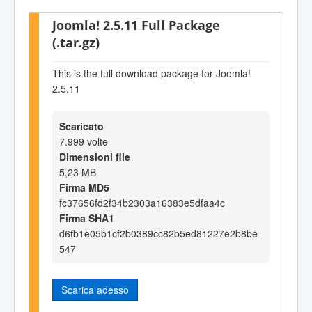
Joomla! 2.5.11 Full Package
(.tar.gz)
This is the full download package for Joomla!
2.5.11
Scaricato
7.999 volte
Dimensioni file
5,23 MB
Firma MD5
fc37656fd2f34b2303a16383e5dfaa4c
Firma SHA1
d6fb1e05b1cf2b0389cc82b5ed81227e2b8be
547
Scarica adesso