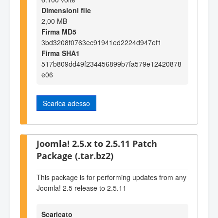
Dimensioni file
2,00 MB
Firma MD5
3bd3208f0763ec91941ed2224d947ef1
Firma SHA1
517b809dd49f234456899b7fa579e12420878
e06
Scarica adesso
Joomla! 2.5.x to 2.5.11 Patch
Package (.tar.bz2)
This package is for performing updates from any
Joomla! 2.5 release to 2.5.11
Scaricato