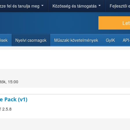
ze fel és tanulja meg
Közösség és támogatás
Fejlesztői
Let
tések
Nyelvi csomagok
Műszaki követelmények
GyIK
API
tök, 15:00
e Pack (v1)
! 2.5.8