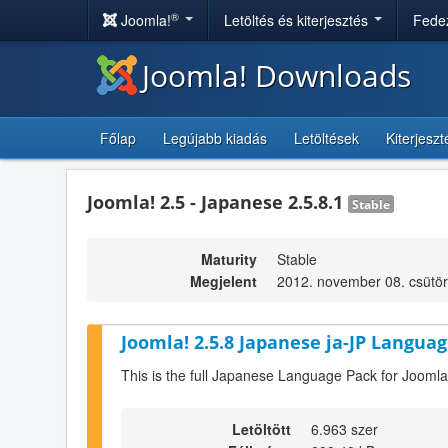
®
Joomla!
Letöltés és kiterjesztés
Fedez
Joomla! Downloads
Főlap
Legújabb kiadás
Letöltések
Kiterjesz
Joomla! 2.5 - Japanese 2.5.8.1
Stable
Maturity
Stable
Megjelent
2012. november 08. csütör
Joomla! 2.5.8 Japanese ja-JP Languag
This is the full Japanese Language Pack for Joomla
Letöltött
6.963 szer