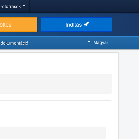
 erőforrások
öltés
Inditás
Magyar
-dokumentáció