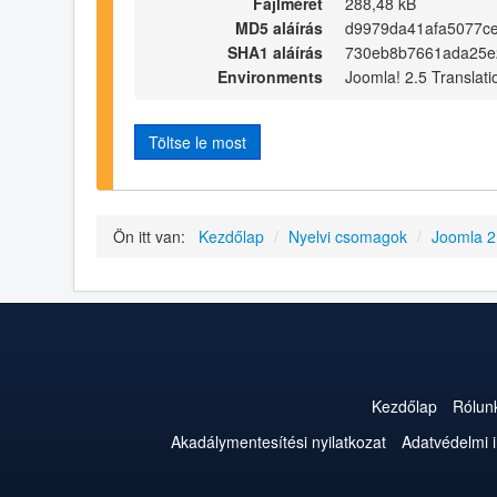
Fájlméret
288,48 kB
MD5 aláírás
d9979da41afa5077ce
SHA1 aláírás
730eb8b7661ada25e
Environments
Joomla! 2.5 Translati
Töltse le most
Ön itt van:
Kezdőlap
/
Nyelvi csomagok
/
Joomla 2
Kezdőlap
Rólun
Akadálymentesítési nyilatkozat
Adatvédelmi 