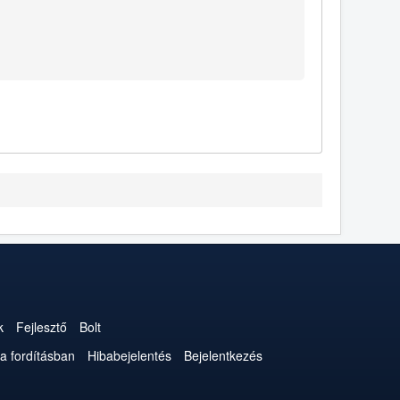
k
Fejlesztő
Bolt
a fordításban
Hibabejelentés
Bejelentkezés