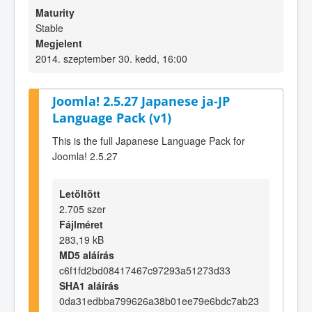
Maturity
Stable
Megjelent
2014. szeptember 30. kedd, 16:00
Joomla! 2.5.27 Japanese ja-JP
Language Pack (v1)
This is the full Japanese Language Pack for
Joomla! 2.5.27
Letöltött
2.705 szer
Fájlméret
283,19 kB
MD5 aláírás
c6f1fd2bd08417467c97293a51273d33
SHA1 aláírás
0da31edbba799626a38b01ee79e6bdc7ab23