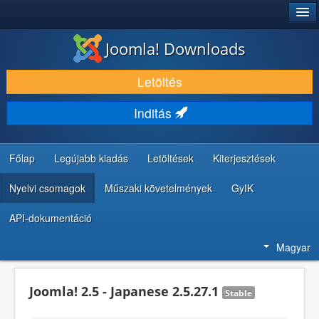
®
JOOMLA!
Joomla! Downloads
LETÖLTÉS ÉS KITERJESZTÉS
Letöltés
FEDEZZE FEL ÉS TANULJA MEG
Inditás
KÖZÖSSÉG ÉS TÁMOGATÁS
FEJLESZTŐI ERŐFORRÁSOK
Főlap
Legújabb kiadás
Letöltések
Kiterjesztések
Nyelvi csomagok
Műszaki követelmények
GyIK
API-dokumentáció
Magyar
Joomla! 2.5 - Japanese 2.5.27.1
Stable