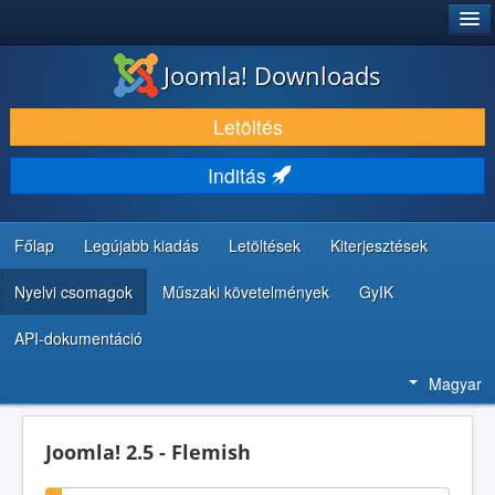
®
JOOMLA!
Joomla! Downloads
LETÖLTÉS ÉS KITERJESZTÉS
Letöltés
FEDEZZE FEL ÉS TANULJA MEG
Inditás
KÖZÖSSÉG ÉS TÁMOGATÁS
FEJLESZTŐI ERŐFORRÁSOK
Főlap
Legújabb kiadás
Letöltések
Kiterjesztések
Nyelvi csomagok
Műszaki követelmények
GyIK
API-dokumentáció
Magyar
Joomla! 2.5 - Flemish