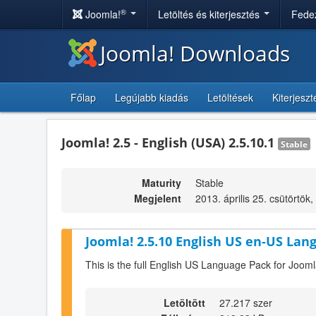
®
Joomla!
Letöltés és kiterjesztés
Fedez
Joomla! Downloads
Főlap
Legújabb kiadás
Letöltések
Kiterjesz
Joomla! 2.5 - English (USA) 2.5.10.1
Stable
Maturity
Stable
Megjelent
2013. április 25. csütörtök,
Joomla! 2.5.10 English US en-US Lan
This is the full English US Language Pack for Jooml
Letöltött
27.217 szer