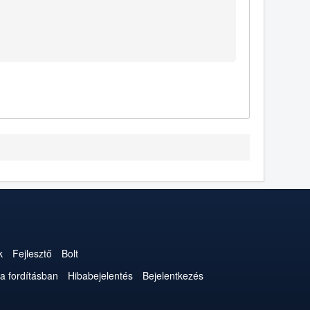
k
Fejlesztő
Bolt
a fordításban
Hibabejelentés
Bejelentkezés