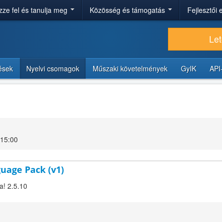
ze fel és tanulja meg
Közösség és támogatás
Fejlesztői
Let
tések
Nyelvi csomagok
Műszaki követelmények
GyIK
API
 15:00
guage Pack (v1)
a! 2.5.10