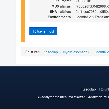
Fájlméret
218,33 kB
MD5 aláírás
f76b026f5b04f2688b
SHA1 aláírás
0bf1fcec7982dc0ff5
Environments
Joomla! 2.5 Translati
Töltse le most
Ön itt van:
Kezdőlap
/
Nyelvi csomagok
/
Joomla 2
Kezdőlap
Rólun
Akadálymentesítési nyilatkozat
Adatvédelmi 