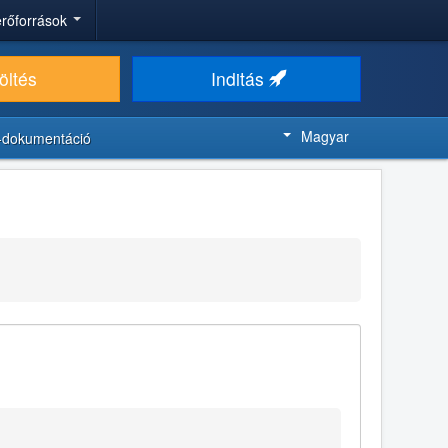
 erőforrások
öltés
Inditás
Magyar
-dokumentáció