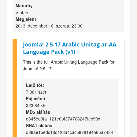
Maturity
Stable
Megjelent
2013. december 18. szerda, 23:00
Joomla! 2.5.17 Arabic Unitag ar-AA
Language Pack (v1)
This is the full Arabic Unitag Language Pack for
Joomla! 2.5.17
Letöltött
7.381 szer
Fájlméret
323,84 kB
MD5 aláírás
e845ed9fa1121e6bf374768247fec99d
SHA1 aláírás
d86ae15edc18d123a4cac5878194a65a7434