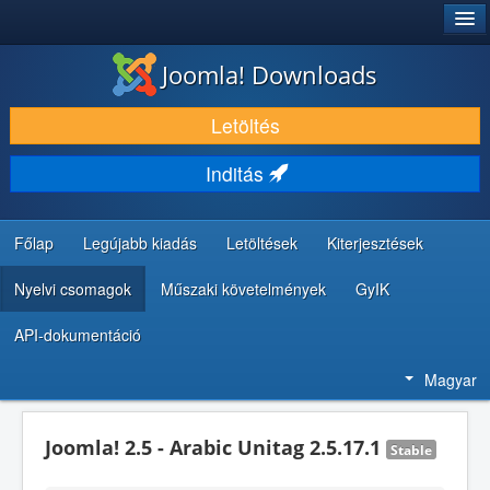
®
JOOMLA!
Joomla! Downloads
LETÖLTÉS ÉS KITERJESZTÉS
Letöltés
FEDEZZE FEL ÉS TANULJA MEG
Inditás
KÖZÖSSÉG ÉS TÁMOGATÁS
FEJLESZTŐI ERŐFORRÁSOK
Főlap
Legújabb kiadás
Letöltések
Kiterjesztések
Nyelvi csomagok
Műszaki követelmények
GyIK
API-dokumentáció
Magyar
Joomla! 2.5 - Arabic Unitag 2.5.17.1
Stable