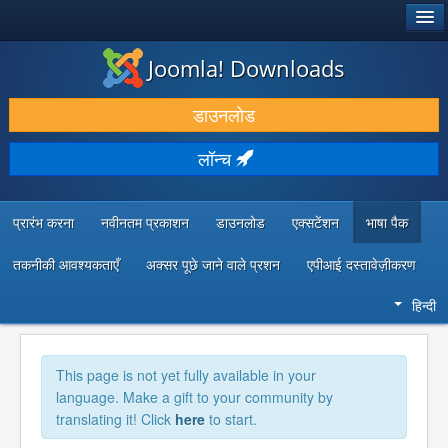
®
जूमला!
Joomla! Downloads
डाउनलोड करें और बढ़ाएं
डाउनलोड
खोजें और जानें
लॉन्च
सामुदायिक समर्थन
डेवलपर संसाधन
प्रारंभ करना
नवीनतम प्रकाशन
डाउनलोड
एक्सटेंशन
भाषा पैक
तकनीकी आवश्यकताएँ
अक्सर पूछे जाने वाले प्रशन
एपीआई दस्तावेज़ीकरण
हिन्दी
This page is not yet fully available in your
language. Make a gift to your community by
translating it! Click
here
to start.