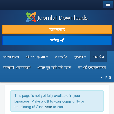
®
जूमला!
Joomla! Downloads
डाउनलोड करें और बढ़ाएं
डाउनलोड
खोजें और जानें
लॉन्च
सामुदायिक समर्थन
डेवलपर संसाधन
प्रारंभ करना
नवीनतम प्रकाशन
डाउनलोड
एक्सटेंशन
भाषा पैक
तकनीकी आवश्यकताएँ
अक्सर पूछे जाने वाले प्रशन
एपीआई दस्तावेज़ीकरण
हिन्दी
This page is not yet fully available in your
language. Make a gift to your community by
translating it! Click
here
to start.