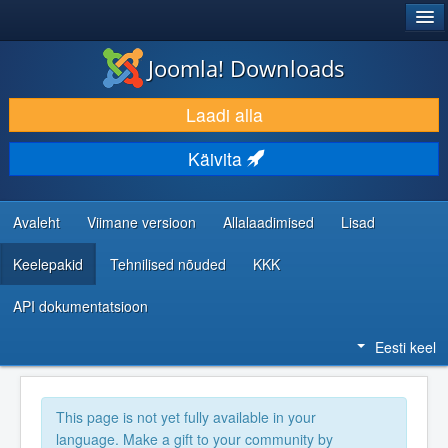
®
JOOMLA!
Joomla! Downloads
LAADI ALLA JA LAIENDA
Laadi alla
AVASTA JA ÕPI
Käivita
KOGUKOND JA KASUTAJATUGI
RESSURSID ARENDAJATELE
Avaleht
Viimane versioon
Allalaadimised
Lisad
Keelepakid
Tehnilised nõuded
KKK
API dokumentatsioon
Eesti keel
This page is not yet fully available in your
language. Make a gift to your community by