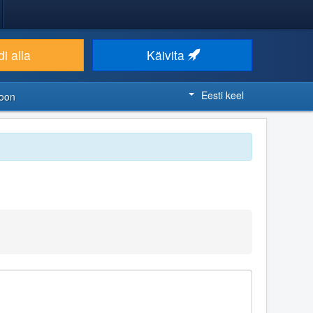
i alla
Käivita
Eesti keel
ioon