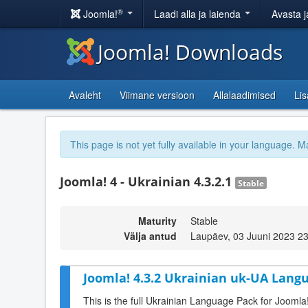
®
Joomla!
Laadi alla ja laienda
Avasta j
Joomla! Downloads
Avaleht
Viimane versioon
Allalaadimised
Li
This page is not yet fully available in your language. M
Joomla! 4 - Ukrainian 4.3.2.1
Stable
Maturity
Stable
Välja antud
Laupäev, 03 Juuni 2023 2
Joomla! 4.3.2 Ukrainian uk-UA Langu
This is the full Ukrainian Language Pack for Joomla