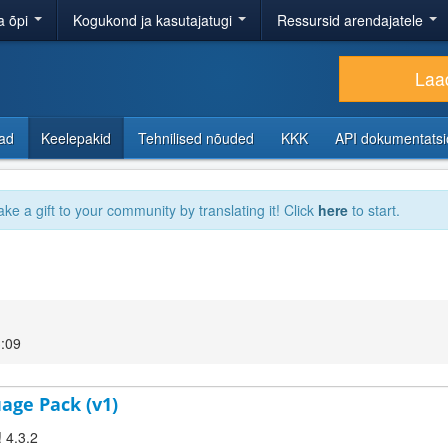
a õpi
Kogukond ja kasutajatugi
Ressursid arendajatele
Laad
sad
Keelepakid
Tehnilised nõuded
KKK
API dokumentats
ake a gift to your community by translating it! Click
here
to start.
3:09
age Pack (v1)
! 4.3.2