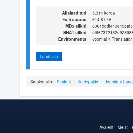
Allalaaditud
5,314 korda
Faili suurus
614.81 kB
MD5 allkiri
8061bddf443e45eaf5
SHA1 allkiri
ef667372132e92898
Environments
Joomla! 4 Translation
Laadi alla
Sa oled siin:
Pealeht
/
Keelepakid
/
Joomla 4 Lan
Avaleht
Meist