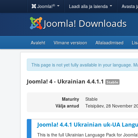
®
Joomla!
Laadi alla ja laienda
Avasta j
Joomla! Downloads
Avaleht
Viimane versioon
Allalaadimised
Li
This page is not yet fully available in your language. M
Joomla! 4 - Ukrainian 4.4.1.1
Stable
Maturity
Stable
Välja antud
Teisipäev, 28 November 2
Joomla! 4.4.1 Ukrainian uk-UA Langu
This is the full Ukrainian Language Pack for Joomla