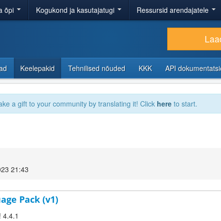
a õpi
Kogukond ja kasutajatugi
Ressursid arendajatele
Laad
sad
Keelepakid
Tehnilised nõuded
KKK
API dokumentats
ake a gift to your community by translating it! Click
here
to start.
023 21:43
age Pack (v1)
! 4.4.1