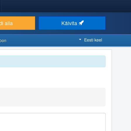
i alla
Käivita
Eesti keel
ioon