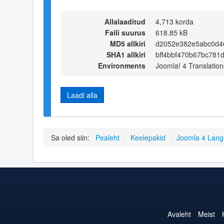
Allalaaditud
4,713 korda
Faili suurus
618.85 kB
MD5 allkiri
d2052e382e5abc0d4
SHA1 allkiri
bff4bbf470b67bc781
Environments
Joomla! 4 Translation
Laadi alla
Sa oled siin:
Pealeht
/
Keelepakid
/
Joomla 4 Lan
Avaleht
Meist