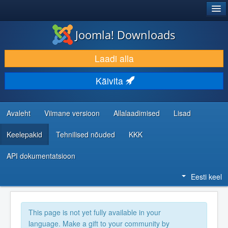
®
JOOMLA!
Joomla! Downloads
LAADI ALLA JA LAIENDA
Laadi alla
AVASTA JA ÕPI
Käivita
KOGUKOND JA KASUTAJATUGI
RESSURSID ARENDAJATELE
Avaleht
Viimane versioon
Allalaadimised
Lisad
Keelepakid
Tehnilised nõuded
KKK
API dokumentatsioon
Eesti keel
This page is not yet fully available in your
language. Make a gift to your community by