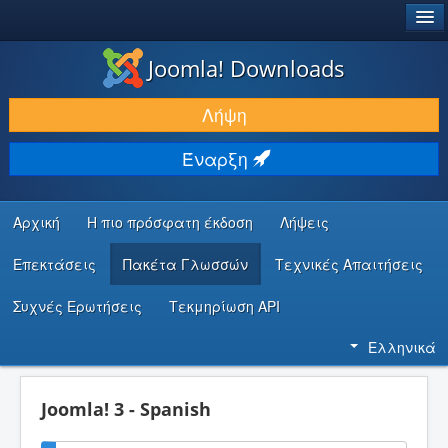
®
JOOMLA!
Joomla! Downloads
ΛΉΨΕΙΣ & ΕΠΕΚΤΆΣΕΙΣ
Λήψη
ΕΎΡΕΣΗ & ΜΆΘΗΣΗ
Έναρξη
ΚΟΙΝΌΤΗΤΑ & ΥΠΟΣΤΉΡΙΞΗ
ΠΌΡΟΙ ΠΡΟΓΡΑΜΜΑΤΙΣΤΏΝ
Αρχική
Η πιο πρόσφατη έκδοση
Λήψεις
Επεκτάσεις
Πακέτα Γλωσσών
Τεχνικές Απαιτήσεις
Συχνές Ερωτήσεις
Τεκμηρίωση API
Ελληνικά
Joomla! 3 - Spanish