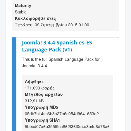
Maturity
Stable
Κυκλοφορήσε στις
Τετάρτη, 09 Σεπτεμβρίου 2015 01:00
Joomla! 3.4.4 Spanish es-ES
Language Pack (v1)
This is the full Spanish Language Pack for
Joomla! 3.4.4
Λήφθηκε
171.693 φορές
Μέγεθος αρχείου
312,91 kB
Υπογραφή MD5
05db7c14ec6b8a27e6c054d9641653e2
Υπογραφή SHA1
5becd07a6b355f9ca862f36f0e4e3b4d6d76a6