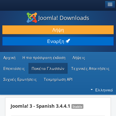
®
JOOMLA!
Joomla! Downloads
ΛΉΨΕΙΣ & ΕΠΕΚΤΆΣΕΙΣ
Λήψη
ΕΎΡΕΣΗ & ΜΆΘΗΣΗ
Έναρξη
ΚΟΙΝΌΤΗΤΑ & ΥΠΟΣΤΉΡΙΞΗ
ΠΌΡΟΙ ΠΡΟΓΡΑΜΜΑΤΙΣΤΏΝ
Αρχική
Η πιο πρόσφατη έκδοση
Λήψεις
Επεκτάσεις
Πακέτα Γλωσσών
Τεχνικές Απαιτήσεις
Συχνές Ερωτήσεις
Τεκμηρίωση API
Ελληνικά
Joomla! 3 - Spanish 3.4.4.1
Stable