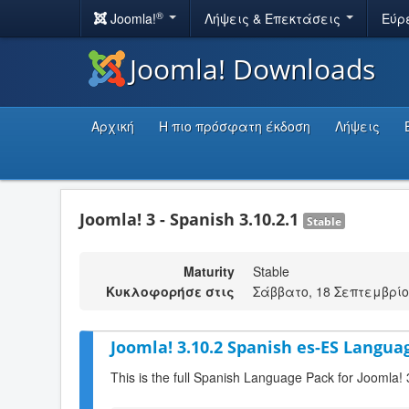
®
Joomla!
Λήψεις & Επεκτάσεις
Εύρ
Joomla! Downloads
Αρχική
Η πιο πρόσφατη έκδοση
Λήψεις
Joomla! 3 - Spanish 3.10.2.1
Stable
Maturity
Stable
Κυκλοφορήσε στις
Σάββατο, 18 Σεπτεμβρίο
Joomla! 3.10.2 Spanish es-ES Languag
This is the full Spanish Language Pack for Joomla! 