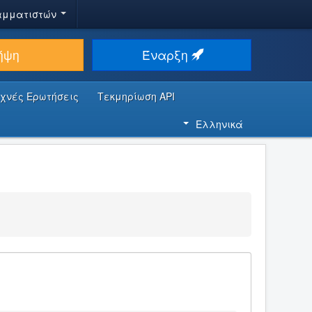
αμματιστών
ήψη
Έναρξη
υχνές Ερωτήσεις
Τεκμηρίωση API
Ελληνικά