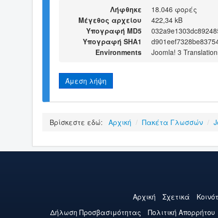
Λήφθηκε
18.046 φορές
Μέγεθος αρχείου
422,34 kB
Υπογραφή MD5
032a9e1303dc89248
Υπογραφή SHA1
d901eef7328be8375
Environments
Joomla! 3 Translation
Άμεση λήψη
Βρίσκεστε εδώ:
Αρχική
/
Πακέτα Γλωσσών
/
J
Αρχική
Σχετικά
Κοινό
Δήλωση Προσβασιμότητας
Πολιτική Aπορρήτου