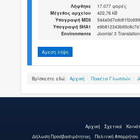
Λήφθηκε
17.077 φορές
Μέγεθος αρχείου
422,76 kB
Υπογραφή MD5
544a0d7cdc81f2c699
Υπογραφή SHA1
e9b812343b95c8c7e
Environments
Joomla! 3 Translation
Άμεση λήψη
Βρίσκεστε εδώ:
Αρχική
/
Πακέτα Γλωσσών
/
J
Αρχική
Σχετικά
Κοινό
Δήλωση Προσβασιμότητας
Πολιτική Aπορρήτου