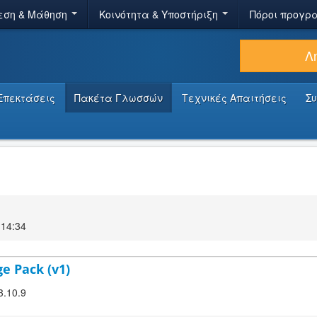
εση & Μάθηση
Κοινότητα & Υποστήριξη
Πόροι προγρ
Λ
Επεκτάσεις
Πακέτα Γλωσσών
Τεχνικές Απαιτήσεις
Σ
14:34
e Pack (v1)
3.10.9