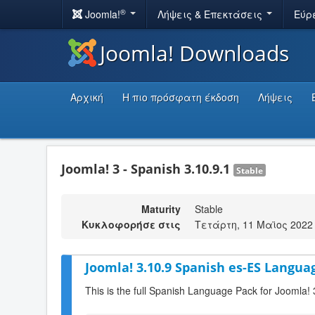
®
Joomla!
Λήψεις & Επεκτάσεις
Εύρ
Joomla! Downloads
Αρχική
Η πιο πρόσφατη έκδοση
Λήψεις
Joomla! 3 - Spanish 3.10.9.1
Stable
Maturity
Stable
Κυκλοφορήσε στις
Τετάρτη, 11 Μαϊος 2022 
Joomla! 3.10.9 Spanish es-ES Languag
This is the full Spanish Language Pack for Joomla! 