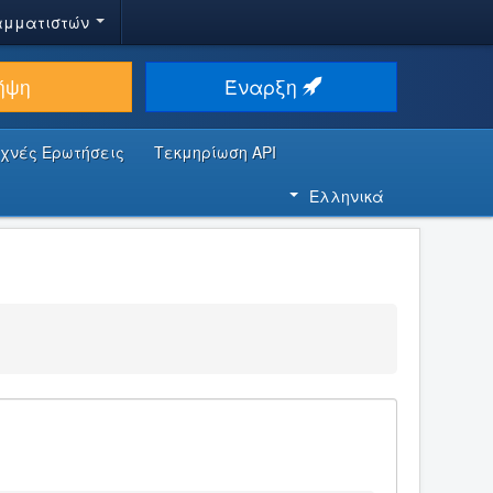
αμματιστών
ήψη
Έναρξη
υχνές Ερωτήσεις
Τεκμηρίωση API
Ελληνικά