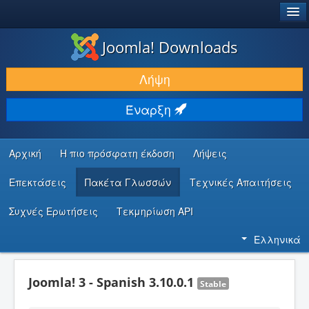
®
JOOMLA!
Joomla! Downloads
ΛΉΨΕΙΣ & ΕΠΕΚΤΆΣΕΙΣ
Λήψη
ΕΎΡΕΣΗ & ΜΆΘΗΣΗ
Έναρξη
ΚΟΙΝΌΤΗΤΑ & ΥΠΟΣΤΉΡΙΞΗ
ΠΌΡΟΙ ΠΡΟΓΡΑΜΜΑΤΙΣΤΏΝ
Αρχική
Η πιο πρόσφατη έκδοση
Λήψεις
Επεκτάσεις
Πακέτα Γλωσσών
Τεχνικές Απαιτήσεις
Συχνές Ερωτήσεις
Τεκμηρίωση API
Ελληνικά
Joomla! 3 - Spanish 3.10.0.1
Stable