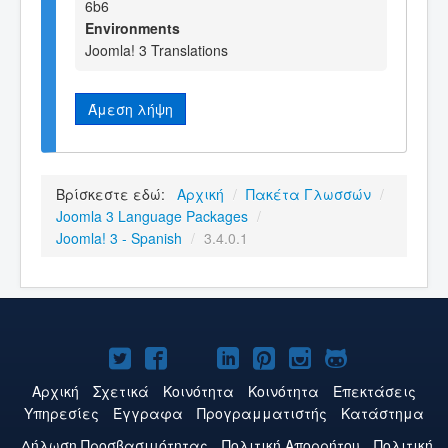
6b6
Environments
Joomla! 3 Translations
Άμεση λήψη
Βρίσκεστε εδώ:
Αρχική
/
Πακέτα Γλωσσών
/
Joomla 3 Language Packages
/
Joomla! 3 - Spanish
/
3.4.0.1
Το
Το
Το
Το
Το
Το
Το
Joomla!
Joomla!
Joomla!
Joomla!
Joomla!
Joomla!
Joomla!
Αρχική
Σχετικά
Κοινότητα
Κοινότητα
Επεκτάσεις
Υπηρεσίες
Έγγραφα
Προγραμματιστής
Κατάστημα
στο
στο
στο
στο
στο
στο
στο
Δήλωση Προσβασιμότητας
Πολιτική Aπορρήτου
Πολιτική