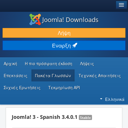
®
JOOMLA!
Joomla! Downloads
ΛΉΨΕΙΣ & ΕΠΕΚΤΆΣΕΙΣ
Λήψη
ΕΎΡΕΣΗ & ΜΆΘΗΣΗ
Έναρξη
ΚΟΙΝΌΤΗΤΑ & ΥΠΟΣΤΉΡΙΞΗ
ΠΌΡΟΙ ΠΡΟΓΡΑΜΜΑΤΙΣΤΏΝ
Αρχική
Η πιο πρόσφατη έκδοση
Λήψεις
Επεκτάσεις
Πακέτα Γλωσσών
Τεχνικές Απαιτήσεις
Συχνές Ερωτήσεις
Τεκμηρίωση API
Ελληνικά
Joomla! 3 - Spanish 3.4.0.1
Stable