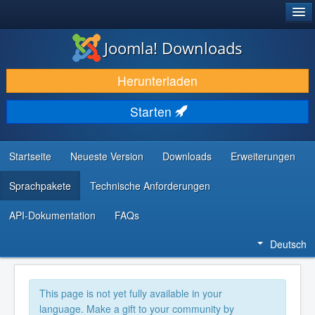
®
JOOMLA!
Joomla! Downloads
DOWNLOAD & ERWEITERN
Herunterladen
ENTDECKEN & LERNEN
Starten
COMMUNITY & SUPPORT
RESSOURCEN FÜR ENTWICKLER
Startseite
Neueste Version
Downloads
Erweiterungen
Sprachpakete
Technische Anforderungen
API-Dokumentation
FAQs
Deutsch
This page is not yet fully available in your
language. Make a gift to your community by