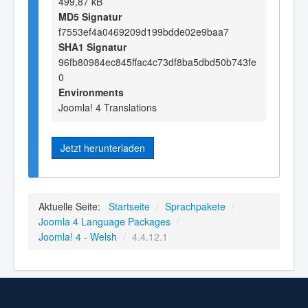
499,87 kB
MD5 Signatur
f7553ef4a0469209d199bdde02e9baa7
SHA1 Signatur
96fb80984ec845ffac4c73df8ba5dbd50b743fe
0
Environments
Joomla! 4 Translations
Jetzt herunterladen
Aktuelle Seite:
Startseite
/
Sprachpakete
/
Joomla 4 Language Packages
/
Joomla! 4 - Welsh
/
4.4.12.1