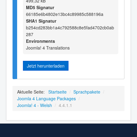
499,32 kB
MD5 Signatur
66185e6b4802e13bc4c89985c588196a
SHA1 Signatur
b254cd283bb1a4c792588c8e5fad4702cb0ab
287
Environments
Joomla! 4 Translations
Jetzt herunterladen
Aktuelle Seite:
Startseite
/
Sprachpakete
/
Joomla 4 Language Packages
/
Joomla! 4 - Welsh
/
4.4.1.1