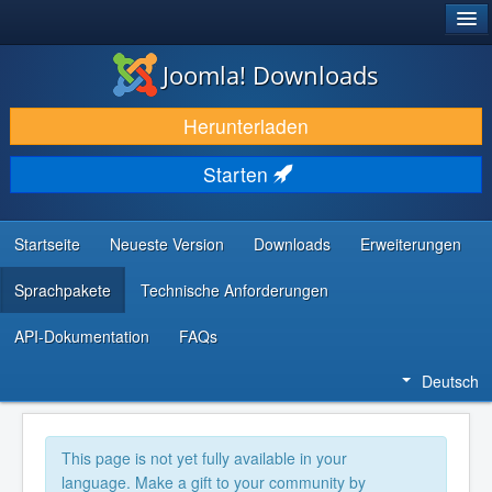
®
JOOMLA!
Joomla! Downloads
DOWNLOAD & ERWEITERN
Herunterladen
ENTDECKEN & LERNEN
Starten
COMMUNITY & SUPPORT
RESSOURCEN FÜR ENTWICKLER
Startseite
Neueste Version
Downloads
Erweiterungen
Sprachpakete
Technische Anforderungen
API-Dokumentation
FAQs
Deutsch
This page is not yet fully available in your
language. Make a gift to your community by