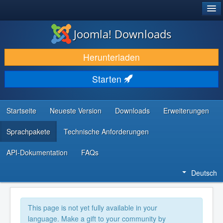
®
JOOMLA!
Joomla! Downloads
DOWNLOAD & ERWEITERN
Herunterladen
ENTDECKEN & LERNEN
Starten
COMMUNITY & SUPPORT
RESSOURCEN FÜR ENTWICKLER
Startseite
Neueste Version
Downloads
Erweiterungen
Sprachpakete
Technische Anforderungen
API-Dokumentation
FAQs
Deutsch
This page is not yet fully available in your
language. Make a gift to your community by