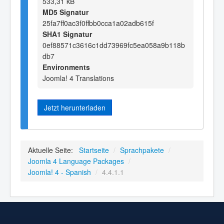
533,31 kB
MD5 Signatur
25fa7ff0ac3f0ffbb0cca1a02adb615f
SHA1 Signatur
0ef88571c3616c1dd73969fc5ea058a9b118b
db7
Environments
Joomla! 4 Translations
Jetzt herunterladen
Aktuelle Seite:
Startseite
/
Sprachpakete
/
Joomla 4 Language Packages
/
Joomla! 4 - Spanish
/
4.4.1.1