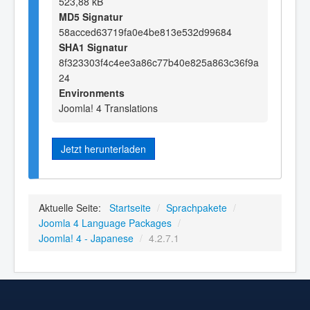
523,88 kB
MD5 Signatur
58acced63719fa0e4be813e532d99684
SHA1 Signatur
8f323303f4c4ee3a86c77b40e825a863c36f9a
24
Environments
Joomla! 4 Translations
Jetzt herunterladen
Aktuelle Seite:
Startseite
/
Sprachpakete
/
Joomla 4 Language Packages
/
Joomla! 4 - Japanese
/
4.2.7.1