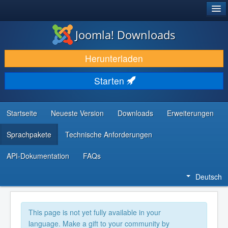
®
JOOMLA!
Joomla! Downloads
DOWNLOAD & ERWEITERN
Herunterladen
ENTDECKEN & LERNEN
Starten
COMMUNITY & SUPPORT
RESSOURCEN FÜR ENTWICKLER
Startseite
Neueste Version
Downloads
Erweiterungen
Sprachpakete
Technische Anforderungen
API-Dokumentation
FAQs
Deutsch
This page is not yet fully available in your
language. Make a gift to your community by