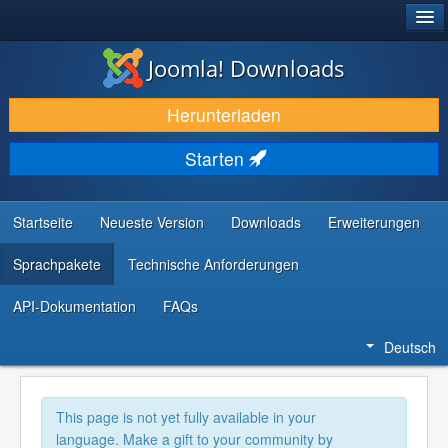
®
JOOMLA!
Joomla! Downloads
DOWNLOAD & ERWEITERN
Herunterladen
ENTDECKEN & LERNEN
Starten
COMMUNITY & SUPPORT
RESSOURCEN FÜR ENTWICKLER
Startseite
Neueste Version
Downloads
Erweiterungen
Sprachpakete
Technische Anforderungen
API-Dokumentation
FAQs
Deutsch
This page is not yet fully available in your
language. Make a gift to your community by