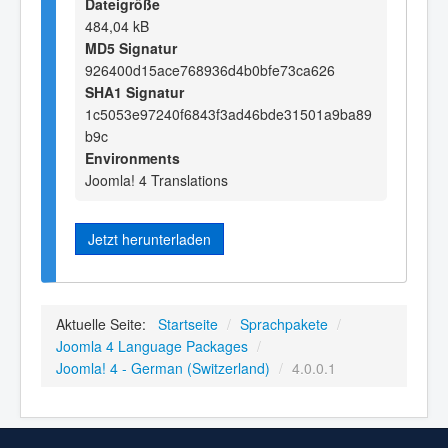
Dateigröße
484,04 kB
MD5 Signatur
926400d15ace768936d4b0bfe73ca626
SHA1 Signatur
1c5053e97240f6843f3ad46bde31501a9ba89
b9c
Environments
Joomla! 4 Translations
Jetzt herunterladen
Aktuelle Seite:
Startseite
/
Sprachpakete
/
Joomla 4 Language Packages
/
Joomla! 4 - German (Switzerland)
/
4.0.0.1