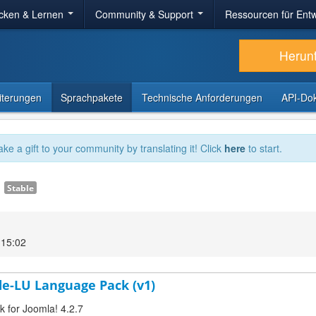
cken & Lernen
Community & Support
Ressourcen für Entw
Herun
iterungen
Sprachpakete
Technische Anforderungen
API-Do
ake a gift to your community by translating it! Click
here
to start.
1
Stable
 15:02
e-LU Language Pack (v1)
 for Joomla! 4.2.7