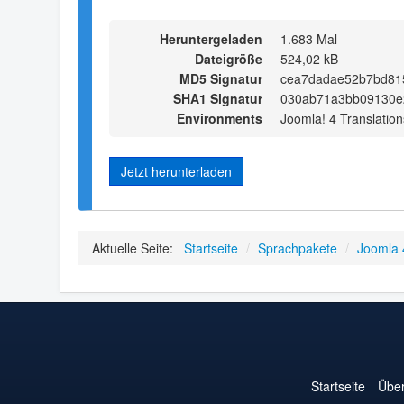
Heruntergeladen
1.683 Mal
Dateigröße
524,02 kB
MD5 Signatur
cea7dadae52b7bd81
SHA1 Signatur
030ab71a3bb09130e
Environments
Joomla! 4 Translation
Jetzt herunterladen
Aktuelle Seite:
Startseite
/
Sprachpakete
/
Joomla 
Startseite
Über