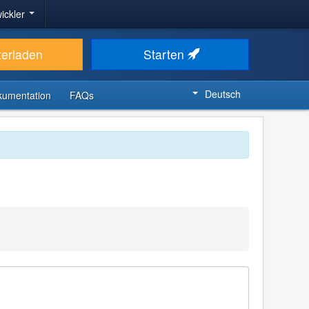
ickler
terladen
Starten
Deutsch
kumentation
FAQs