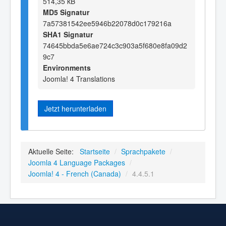
514,35 kB
MD5 Signatur
7a57381542ee5946b22078d0c179216a
SHA1 Signatur
74645bbda5e6ae724c3c903a5f680e8fa09d2
9c7
Environments
Joomla! 4 Translations
Jetzt herunterladen
Aktuelle Seite:
Startseite
/
Sprachpakete
/
Joomla 4 Language Packages
/
Joomla! 4 - French (Canada)
/
4.4.5.1