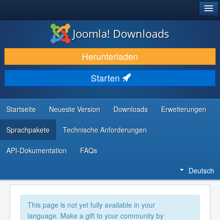
®
JOOMLA!
Joomla! Downloads
DOWNLOAD & ERWEITERN
Herunterladen
ENTDECKEN & LERNEN
Starten
COMMUNITY & SUPPORT
RESSOURCEN FÜR ENTWICKLER
Startseite
Neueste Version
Downloads
Erweiterungen
Sprachpakete
Technische Anforderungen
API-Dokumentation
FAQs
Deutsch
This page is not yet fully available in your
language. Make a gift to your community by