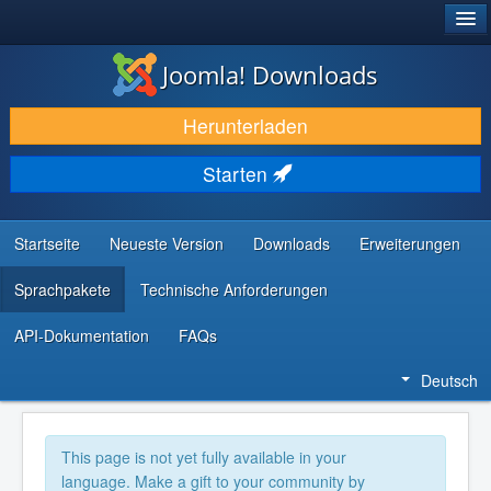
®
JOOMLA!
Joomla! Downloads
DOWNLOAD & ERWEITERN
Herunterladen
ENTDECKEN & LERNEN
Starten
COMMUNITY & SUPPORT
RESSOURCEN FÜR ENTWICKLER
Startseite
Neueste Version
Downloads
Erweiterungen
Sprachpakete
Technische Anforderungen
API-Dokumentation
FAQs
Deutsch
This page is not yet fully available in your
language. Make a gift to your community by