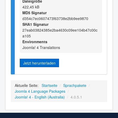
Dateigröße
422,45 kB
MD5 Signatur
d354c7ec0607473f63738e2bb9ee9870
SHA1 Signatur
27eab03824385e2ba4630c09ee104b47c00c
a105
Environments
Joomla! 4 Translations
Jetzt herunterladen
Aktuelle Seite:
Startseite
/
Sprachpakete
/
Joomla 4 Language Packages
/
Joomla! 4 - English (Australia)
/
4.0.5.1