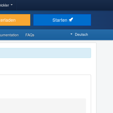
ickler
terladen
Starten
Deutsch
kumentation
FAQs