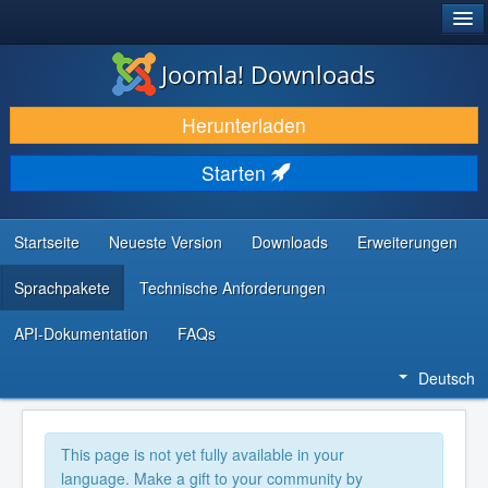
®
JOOMLA!
Joomla! Downloads
DOWNLOAD & ERWEITERN
Herunterladen
ENTDECKEN & LERNEN
Starten
COMMUNITY & SUPPORT
RESSOURCEN FÜR ENTWICKLER
Startseite
Neueste Version
Downloads
Erweiterungen
Sprachpakete
Technische Anforderungen
API-Dokumentation
FAQs
Deutsch
This page is not yet fully available in your
language. Make a gift to your community by