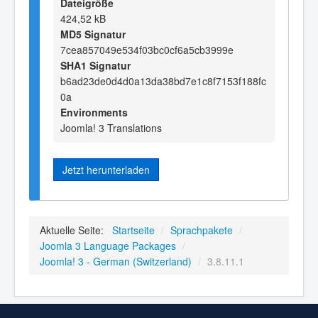
Dateigröße
424,52 kB
MD5 Signatur
7cea857049e534f03bc0cf6a5cb3999e
SHA1 Signatur
b6ad23de0d4d0a13da38bd7e1c8f7153f188fc
0a
Environments
Joomla! 3 Translations
Jetzt herunterladen
Aktuelle Seite:
Startseite
/
Sprachpakete
/
Joomla 3 Language Packages
/
Joomla! 3 - German (Switzerland)
/
3.8.11.1