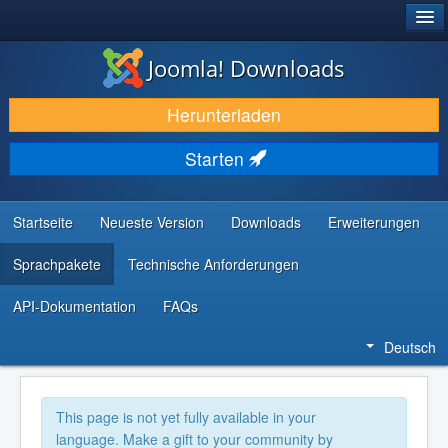
®
JOOMLA!
Joomla! Downloads
DOWNLOAD & ERWEITERN
Herunterladen
ENTDECKEN & LERNEN
Starten
COMMUNITY & SUPPORT
RESSOURCEN FÜR ENTWICKLER
Startseite
Neueste Version
Downloads
Erweiterungen
Sprachpakete
Technische Anforderungen
API-Dokumentation
FAQs
Deutsch
This page is not yet fully available in your
language. Make a gift to your community by