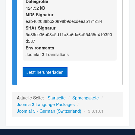
Dateigröße
424,52 kB
MD5 Signatur
eab402038bb20698b9decdeea5171c34
SHA1 Signatur
5d39ce36b03e5d11a8e6da6e95455e410390
d587
Environments
Joomla! 3 Translations
Jetzt herunterladen
Aktuelle Seite:
Startseite
/
Sprachpakete
/
Joomla 3 Language Packages
/
Joomla! 3 - German (Switzerland)
/
3.8.10.1