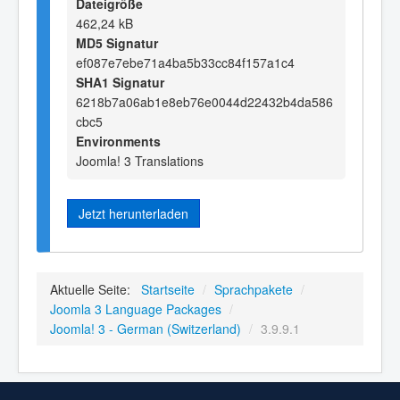
Dateigröße
462,24 kB
MD5 Signatur
ef087e7ebe71a4ba5b33cc84f157a1c4
SHA1 Signatur
6218b7a06ab1e8eb76e0044d22432b4da586
cbc5
Environments
Joomla! 3 Translations
Jetzt herunterladen
Aktuelle Seite:
Startseite
/
Sprachpakete
/
Joomla 3 Language Packages
/
Joomla! 3 - German (Switzerland)
/
3.9.9.1