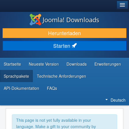
®
JOOMLA!
Joomla! Downloads
DOWNLOAD & ERWEITERN
Herunterladen
ENTDECKEN & LERNEN
Starten
COMMUNITY & SUPPORT
RESSOURCEN FÜR ENTWICKLER
Startseite
Neueste Version
Downloads
Erweiterungen
Sprachpakete
Technische Anforderungen
API-Dokumentation
FAQs
Deutsch
This page is not yet fully available in your
language. Make a gift to your community by