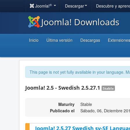
®
Joomla!
Descargar
Descubre y apren
Joomla! Downloads
Inicio
Última versión
Descargas
Extensione
This page is not yet fully available in your language. M
Joomla! 2.5 - Swedish 2.5.27.1
Stable
Maturity
Stable
Publicado el
Sábado, 06, Diciembre 20
Joomla! 2.5.27 Swedish sv-SE Langua