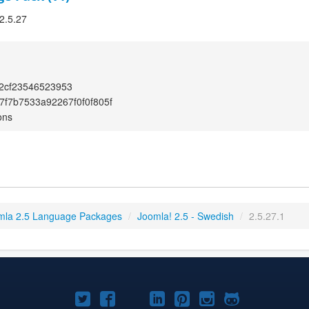
 2.5.27
2cf23546523953
f7b7533a92267f0f0f805f
ons
mla 2.5 Language Packages
/
Joomla! 2.5 - Swedish
/
2.5.27.1
Joomla!
Joomla!
Joomla!
Joomla!
Joomla!
Joomla!
Joomla!