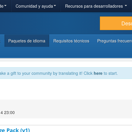
de
Comunidad y ayuda
Recursos para desarrolladores
Des
s
Paquetes de idioma
Requisitos técnicos
Preguntas frecuen
ake a gift to your community by translating it! Click
here
to start.
14 23:00
ge Pack (v1)