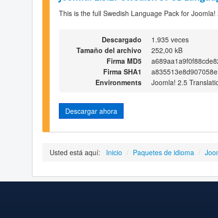
This is the full Swedish Language Pack for Joomla!
Descargado
1.935 veces
Tamaño del archivo
252,00 kB
Firma MD5
a689aa1a9f0f88cde8
Firma SHA1
a835513e8d907058e7
Environments
Joomla! 2.5 Translati
Descargar ahora
Usted está aquí:
Inicio
/
Paquetes de idioma
/
Joo