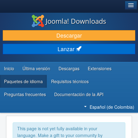
®
JOOMLA!
Joomla! Downloads
DESCARGAR
Descargar
DESCUBRE Y APRENDE
Lanzar
COMUNIDAD Y AYUDA
RECURSOS PARA DESARROLLADORES
Inicio
Última versión
Descargas
Extensiones
Paquetes de idioma
Requisitos técnicos
Preguntas frecuentes
Documentación de la API
Español (de Colombia)
This page is not yet fully available in your
language. Make a gift to your community by