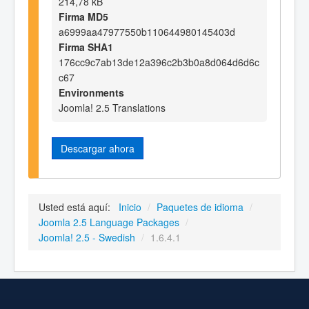
214,78 kB
Firma MD5
a6999aa47977550b110644980145403d
Firma SHA1
176cc9c7ab13de12a396c2b3b0a8d064d6d6c
c67
Environments
Joomla! 2.5 Translations
Descargar ahora
Usted está aquí:
Inicio
/
Paquetes de idioma
/
Joomla 2.5 Language Packages
/
Joomla! 2.5 - Swedish
/
1.6.4.1