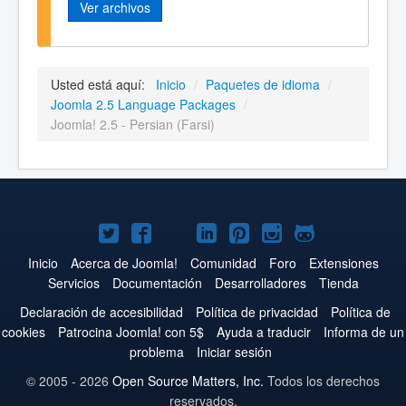
Ver archivos
Usted está aquí:
Inicio
/
Paquetes de idioma
/
Joomla 2.5 Language Packages
/
Joomla! 2.5 - Persian (Farsi)
Joomla!
Joomla!
Joomla!
Joomla!
Joomla!
Joomla!
Joomla!
en
en
en
en
en
en
en
Inicio
Acerca de Joomla!
Comunidad
Foro
Extensiones
Servicios
Documentación
Desarrolladores
Tienda
Twitter
Facebook
YouTube
LinkedIn
Pinterest
Instagram
GitHub
Declaración de accesibilidad
Política de privacidad
Política de
cookies
Patrocina Joomla! con 5$
Ayuda a traducir
Informa de un
problema
Iniciar sesión
© 2005 - 2026
Open Source Matters, Inc.
Todos los derechos
reservados.