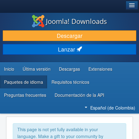
®
JOOMLA!
Joomla! Downloads
DESCARGAR
Descargar
DESCUBRE Y APRENDE
Lanzar
COMUNIDAD Y AYUDA
RECURSOS PARA DESARROLLADORES
Inicio
Última versión
Descargas
Extensiones
Paquetes de idioma
Requisitos técnicos
Preguntas frecuentes
Documentación de la API
Español (de Colombia)
This page is not yet fully available in your
language. Make a gift to your community by