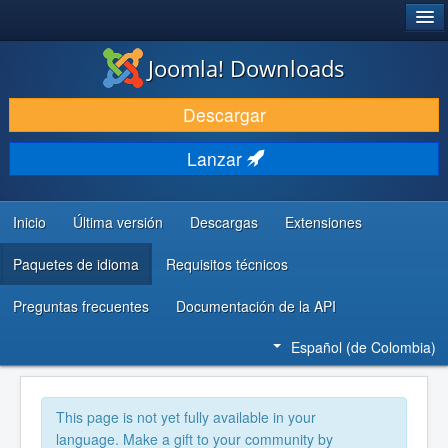
®
JOOMLA!
Joomla! Downloads
DESCARGAR
Descargar
DESCUBRE Y APRENDE
Lanzar
COMUNIDAD Y AYUDA
RECURSOS PARA DESARROLLADORES
Inicio
Última versión
Descargas
Extensiones
Paquetes de idioma
Requisitos técnicos
Preguntas frecuentes
Documentación de la API
Español (de Colombia)
This page is not yet fully available in your
language. Make a gift to your community by