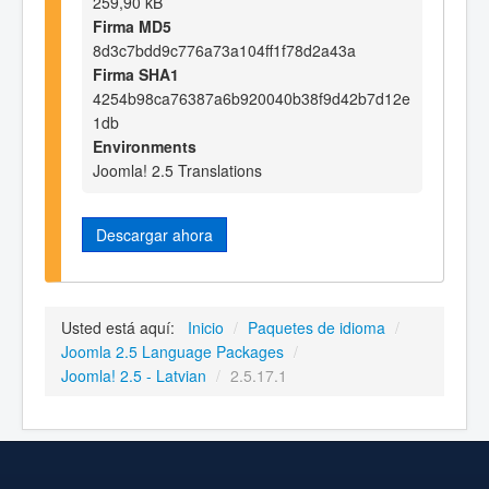
259,90 kB
Firma MD5
8d3c7bdd9c776a73a104ff1f78d2a43a
Firma SHA1
4254b98ca76387a6b920040b38f9d42b7d12e
1db
Environments
Joomla! 2.5 Translations
Descargar ahora
Usted está aquí:
Inicio
/
Paquetes de idioma
/
Joomla 2.5 Language Packages
/
Joomla! 2.5 - Latvian
/
2.5.17.1